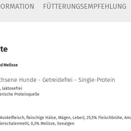
FORMATION
FÜTTERUNGSEMPFEHLUNG
te
nd Melisse
achsene Hunde - Getreidefrei - Single-Protein
, laktosefrei
ierische Proteinquelle
uskelfleisch, fleischige Hälse, Mägen, Leber), 25,5% Fleischbrühe, Am
Eierschalenmehl, 0,3% Melisse, Seealgen