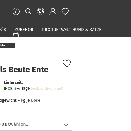
K´S
ZUBEHÖR
PRODUKTWELT HUND & KATZE
kte
Auf
ls Beute Ente
den
Merkzettel
Lieferzeit:
ca. 3-4 Tage
(Ausland abweichend)
dgewicht:
-
kg je Dose
: