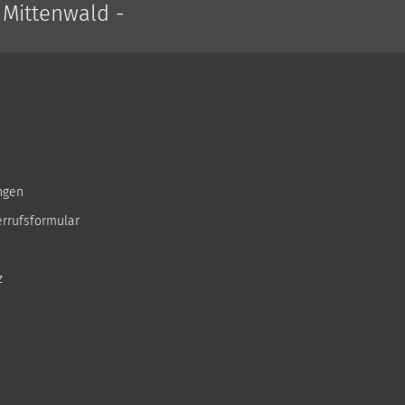
 Mittenwald -
ngen
errufsformular
z