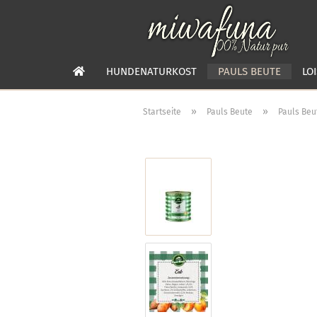
HUNDENATURKOST
PAULS BEUTE
LO
»
»
Startseite
Pauls Beute
Pauls Beu