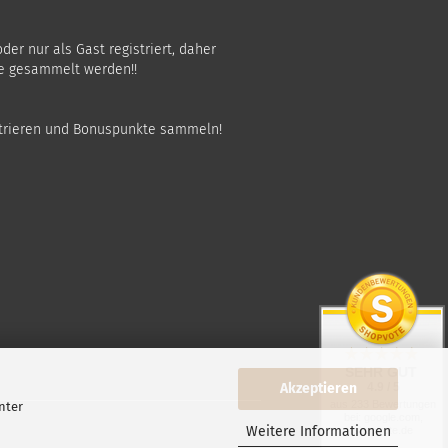
oder nur als Gast registriert, daher
e gesammelt werden!!
istrieren und Bonuspunkte sammeln!
SEHR GUT
Akzeptieren
4.9 / 5
aus 233 Bewertungen
nter
bei: google.com,
Weitere Informationen
shopvote.de