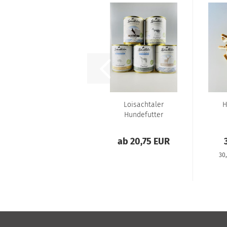
Loisachtaler
H
Hundefutter
Premium
S
Probierpaket...
ab 20,75 EUR
30