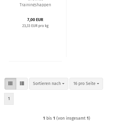
Trainingshappen
Känguru 300g
7,00 EUR
23,33 EUR pro kg
Sortieren nach
pro Seite
Sortieren nach
16 pro Seite
1
1
bis
1
(von insgesamt
1
)