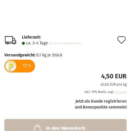
Lieferzeit:
A
ca. 3-4 Tage
(Ausland abweichend)
d
Versandgewicht:
0.1
kg je Stück
M
5
4,50 EUR
45,00 EUR pro kg
inkl. 19% MwSt. zzgl.
Versand
Jetzt als Kunde registrieren
und Bonuspunkte sammeln!
In den Warenkorb