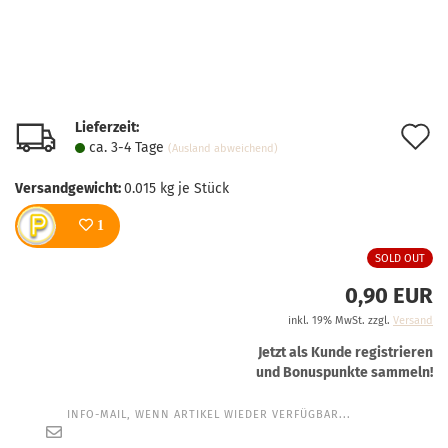
Lieferzeit:
A
ca. 3-4 Tage
(Ausland abweichend)
d
Versandgewicht:
0.015
kg je Stück
M
1
SOLD OUT
0,90 EUR
inkl. 19% MwSt. zzgl.
Versand
Jetzt als Kunde registrieren
und Bonuspunkte sammeln!
INFO-MAIL, WENN ARTIKEL WIEDER VERFÜGBAR...